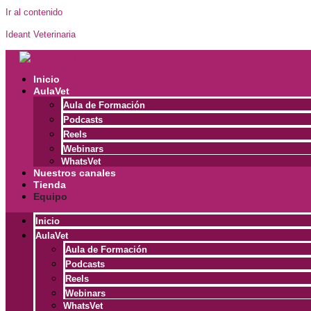
Ir al contenido
Ideant Veterinaria
Inicio
AulaVet
Aula de Formación
Podcasts
Reels
Webinars
WhatsVet
Nuestros canales
Tienda
Equipo
Inicio
AulaVet
Aula de Formación
Podcasts
Reels
Webinars
WhatsVet